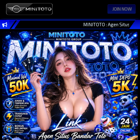
JOIN NOW
MINITOTO : Agen Situs Banda