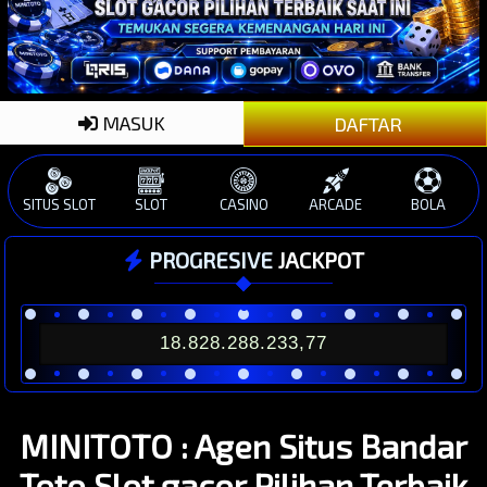
MASUK
DAFTAR
SITUS SLOT
SLOT
CASINO
ARCADE
BOLA
PROGRESIVE
JACKPOT
18.828.288.233,77
MINITOTO : Agen Situs Bandar
Toto Slot gacor Pilihan Terbaik